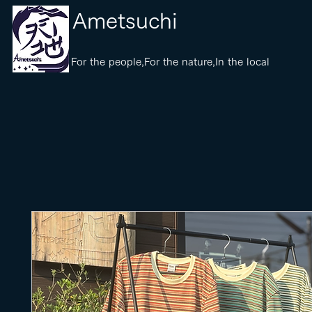
​Ametsuchi
​For the people,For the nature,In the local