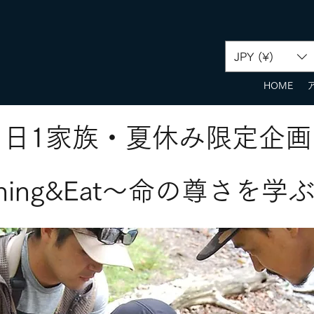
JPY (¥)
HOME
1日1家族・夏休み限定企画
shing&Eat〜命の尊さを学