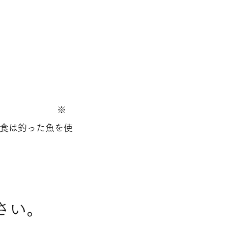
000円​ ※
食は釣った魚を使
さい。