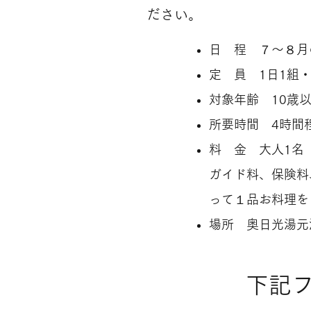
ださい。
日 程 ７〜８月
定 員 1日1組
対象年齢 10歳
所要時間 4時間
料 金 大人1
ガイド料、保険料
って１品お料理を
場所 奥日光湯元
​下