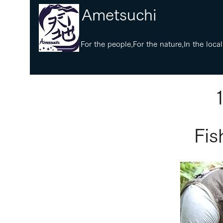
​Ametsuchi
​For the people,For the nature,In the local
Fi