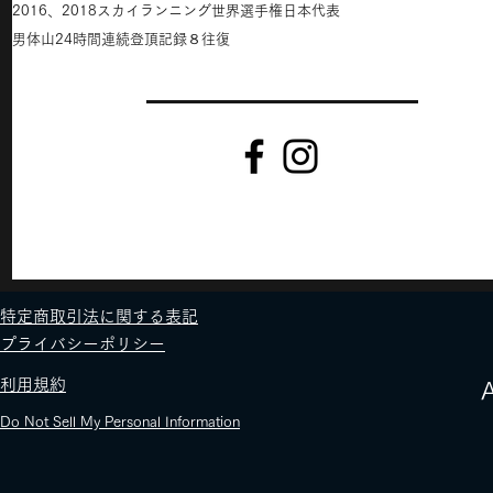
2016、2018スカイランニング世界選手権日本代表
男体山24時間連続登頂記録８往復
​特定商取引法に関する表記
​プライバシーポリシー
​利用規約
​
Do Not Sell My Personal Information