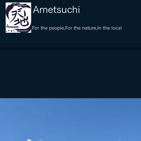
​Ametsuchi
​For the people,For the nature,In the local
​天地（アメツ