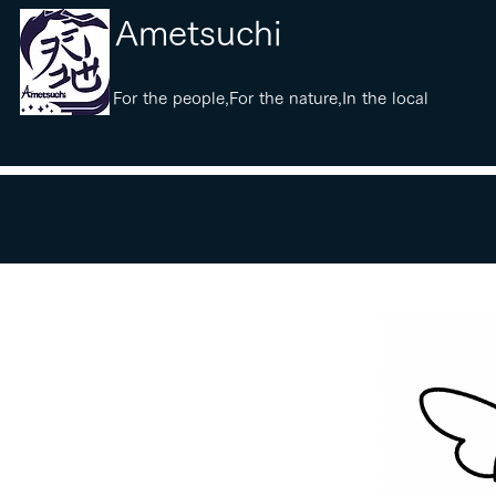
​Ametsuchi
​For the people,For the nature,In the local