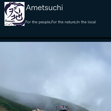
​Ametsuchi
​For the people,For the nature,In the local