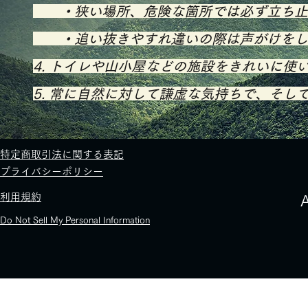
・狭い場所、危険な箇所では必ず立ち止
​ ・追い抜きやすれ違いの際は声がけをし
4. トイレや山小屋などの施設をきれいに使
​5. 常に自然に対して謙虚な気持ちで、そ
​特定商取引法に関する表記
​プライバシーポリシー
​利用規約
​
Do Not Sell My Personal Information