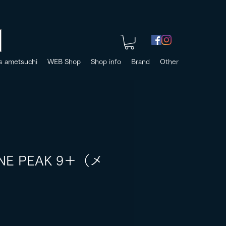
s ametsuchi
WEB Shop
Shop info
Brand
Other
ONE PEAK 9＋（メ