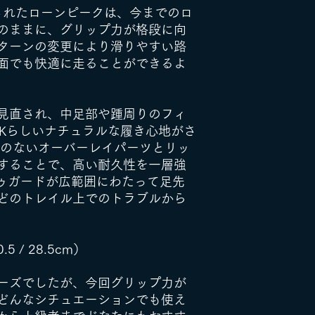
pが搭載されたローンピークは、今までのロ
ー、ブルー
のままに、グリップ力が格段に向
327.7g（Mens
ターンの変更により滑りやすい路
ミッドソール
面でも快適に走ることができるよ
バランスの取れ
GATERTR
を装着可
見直され、中足部や踵周りのフィ
EAKらしいナチュラルな履き心地がさ
スタックハイ
目のないオーバーレイパーツとリッ
表示価格は税
することで、高い耐久性を一層強
送料無料
トゥガードが広範囲にわたって足先
どのトレイル上でのトラブルから
.5 / 28.5cm）
ーズでしたが、今回グリップ力が
どんなシチュエーションでも使え