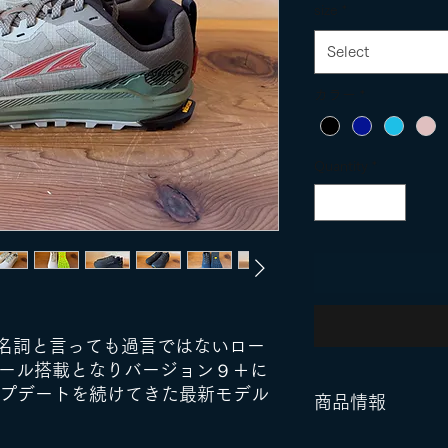
size
*
Select
カラー
*
Quantity
*
名詞と言っても過言ではないロー
mソール搭載となりバージョン９＋に
ップデートを続けてきた最新モデル
商品情報
カラー：ブラ