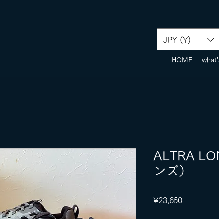
JPY (¥)
HOME
what'
ALTRA L
ンズ）
Price
¥23,650