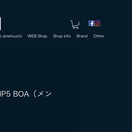
s ametsuchi
WEB Shop
Shop info
Brand
Other
IMP5 BOA（メン