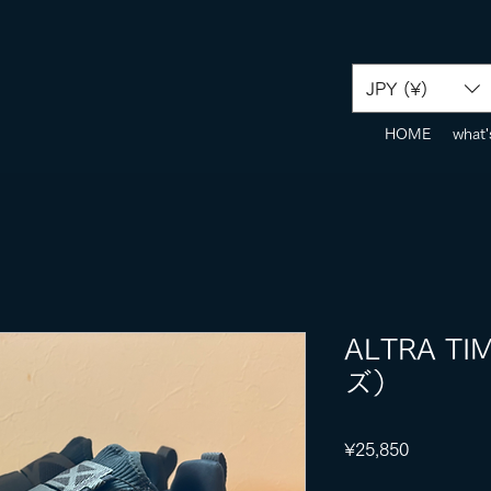
JPY (¥)
HOME
what'
ALTRA T
ズ）
Price
¥25,850