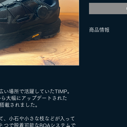
商品情報
・重量： 286g（M
・ミッドソール：Al
・アウトソール：Vi
・クッション：H
・スタックハイト
・アッパー： Quick
い場所で活躍していたTIMP。
から大幅にアップデートされた
が搭載されました。
て、小石や小さな枝などが入って
とつで脱着可能なBOAシステムで