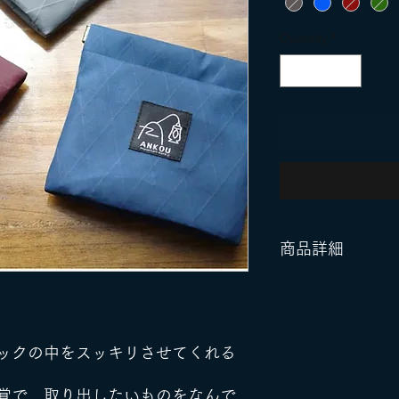
Quantity
*
商品詳細
カラー：グレ
ィ、ブラック
ウン
ックの中をスッキリさせてくれる
表示価格は税
覚で、取り出したいものをなんで