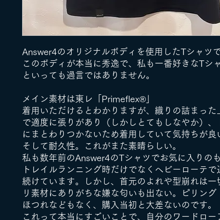
Answer4のオリジナルボディを使用したTシャツ
このボディが本当に秀逸で、私も一番好きなTシ
といっても過言ではありません。
メイン素材は東レ「Primeflex®︎」
着用いただけるとわかりますが、織りの詰まった
で適度に張りがあり（しかしとてもしなやか）、
にまとわりつかないため着用していて気持ちが良
そして耐久性。これがまた素晴らしい。
私も数年前のAnswer4のTシャツでお気に入りの
トレイルランニング時だけでなくヘビーローテで
続けています。しかし、首元のよれや型崩れは一
リ素材にありがちな嫌な匂いも出ない。ピリング
ほつれなどもなく、購入当初と大差ないのです。
これって本当にすごいことで、自分のワードロー