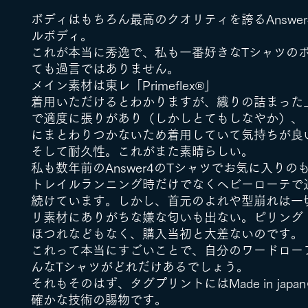
ボディはもちろん最高のクオリティを誇るAnswe
ルボディ。
これが本当に秀逸で、私も一番好きなTシャツの
ても過言ではありません。
メイン素材は東レ「Primeflex®︎」
着用いただけるとわかりますが、織りの詰まった
で適度に張りがあり（しかしとてもしなやか）、
にまとわりつかないため着用していて気持ちが良
そして耐久性。これがまた素晴らしい。
私も数年前のAnswer4のTシャツでお気に入りの
トレイルランニング時だけでなくヘビーローテで
続けています。しかし、首元のよれや型崩れは一
リ素材にありがちな嫌な匂いも出ない。ピリング
ほつれなどもなく、購入当初と大差ないのです。
これって本当にすごいことで、自分のワードロー
んなTシャツがどれだけあるでしょう。
それもそのはず、タグプリントにはMade in japa
確かな技術の賜物です。