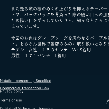
また走る際の裾のめくれ上がりを抑えるテーパー
トや、バックパックを背負った際の縫い目への加
ため縫い目をずらしていたりと、細かなところに
まっています。
今回のお色はグレープソーダを思わせるパープル
ト。もちろん世界で当店のみのお取り扱いとなり
モデル 女性 １５３センチ Ws’S着用
男性 １７１センチ L着用
​Notation concerning Specified
Commercial Transaction Law
​Privacy policy
​Terms of use
​
Do Not Sell My Personal Information