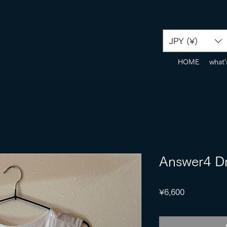
JPY (¥)
HOME
what'
Answer4 Dr
Price
¥6,600