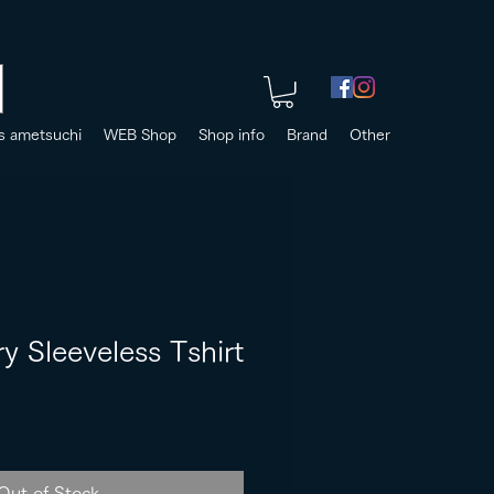
s ametsuchi
WEB Shop
Shop info
Brand
Other
y Sleeveless Tshirt
Out of Stock