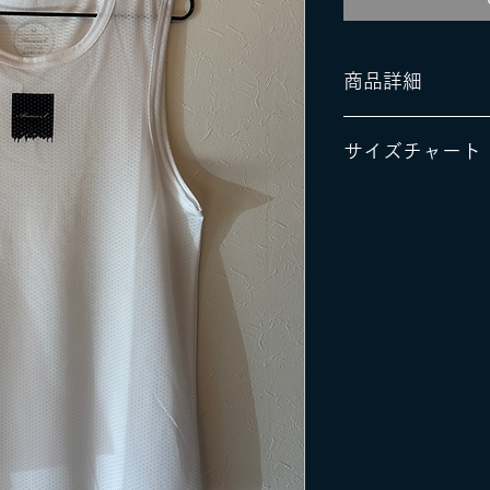
商品詳細
サイズ：W_XS
サイズチャート
カラー：Black、K
素材：ポリエステ
XS
価格：6600円
身丈
41
肩幅
38
着丈
58