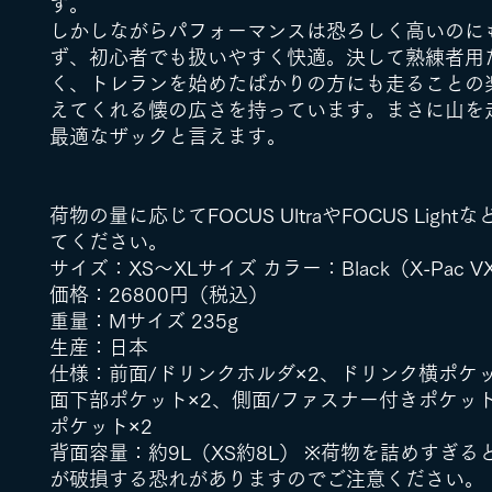
す。
しかしながらパフォーマンスは恐ろしく高いのに
ず、初心者でも扱いやすく快適。決して熟練者用
く、トレランを始めたばかりの方にも走ることの
えてくれる懐の広さを持っています。まさに山を
最適なザックと言えます。
荷物の量に応じてFOCUS UltraやFOCUS Ligh
てください。
サイズ：XS～XLサイズ カラー：Black（X-Pac V
価格：26800円（税込）
重量：Mサイズ 235g
生産：日本
仕様：前面/ドリンクホルダ×2、ドリンク横ポケッ
面下部ポケット×2、側面/ファスナー付きポケット
ポケット×2
背面容量：約9L（XS約8L） ※荷物を詰めすぎる
が破損する恐れがありますのでご注意ください。