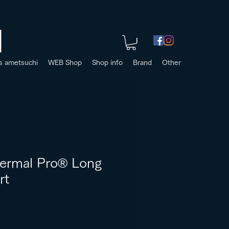
s ametsuchi
WEB Shop
Shop info
Brand
Other
rmal Pro®︎ Long
rt