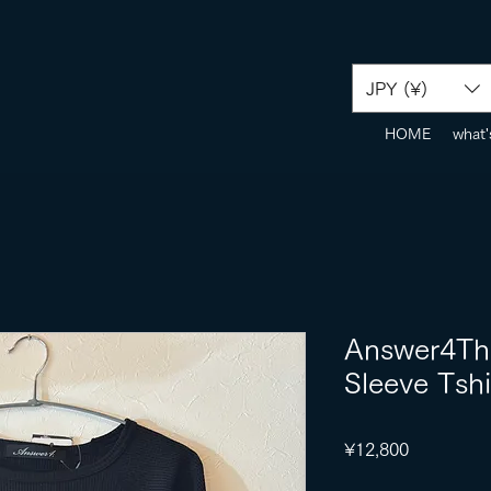
JPY (¥)
HOME
what'
Answer4The
Sleeve Tshi
Price
¥12,800