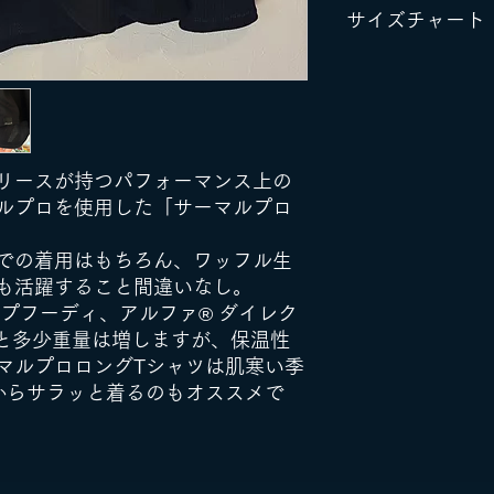
サイズチャート
サイズ：XS～X
カラー：Black、W
XS
素材：ポリエステ
重量：XS 237g、
胸囲
50
317g、XL 328g
リースが持つパフォーマンス上の
着丈
65
ルプロを使用した「サーマルプロ
袖丈
72
での着用はもちろん、ワッフル生
も活躍すること間違いなし。
プフーディ、アルファ®︎ ダイレク
ると多少重量は増しますが、保温性
マルプロロングTシャツは肌寒い季
からサラッと着るのもオススメで