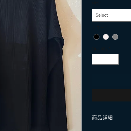
size
*
Select
カラー
*
Quantity
*
商品詳細
価格：12800