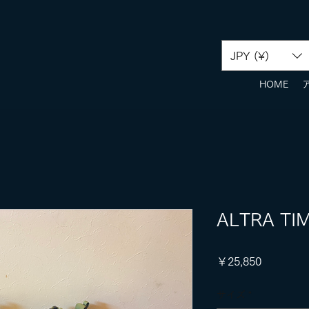
JPY (¥)
HOME
ALTRA T
価
￥25,850
格
サイズ
*