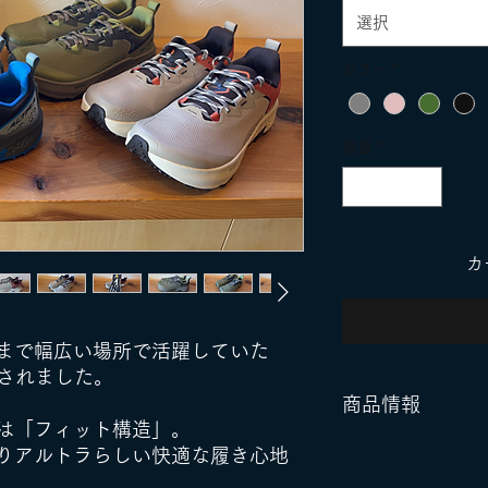
選択
カラー
*
数量
*
カ
まで幅広い場所で活躍していた
トされました。
商品情報
は「フィット構造」。
・重量：324.6g（
りアルトラらしい快適な履き心地
28.5cm）