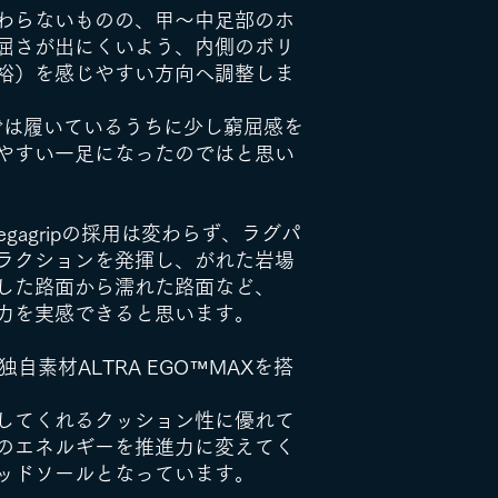
わらないものの、甲〜中足部のホ
・ミッドソール：Al
屈さが出にくいよう、内側のボリ
・アウトソール：Vi
裕）を感じやすい方向へ調整しま
・クッション：H
・スタックハイト
Pでは履いているうちに少し窮屈感を
・アッパー：Soft 
やすい一足になったのではと思い
RPET）
FootShape™：S
Megagripの採用は変わらず、ラグパ
ラクションを発揮し、がれた岩場
した路面から濡れた路面など、
力を実感できると思います。
自素材ALTRA EGO™MAXを搭
してくれるクッション性に優れて
のエネルギーを推進力に変えてく
ッドソールとなっています。