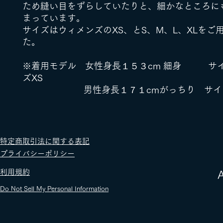
ため縫い目をずらしていたりと、細かなところに
まっています。
サイズはウィメンズのXS、とS、M、L、XLをご
た。
※着用モデル 女性身長１５３cm 細身 サ
ズXS
男性身長１７１cmがっちり サイズ
​特定商取引法に関する表記
​プライバシーポリシー
​利用規約
​
Do Not Sell My Personal Information