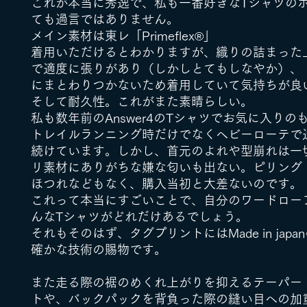
これが本当に秀逸で、私も一番好きなTシャツの
ても過言ではありません。
メイン素材は東レ「Primeflex®︎」
着用いただけるとわかりますが、織りの詰まった
で適度に張りがあり（しかしとてもしなやか）、
にまとわりつかないため着用していて気持ちが良
そして耐久性。これがまた素晴らしい。
私も数年前のAnswer4のTシャツでお気に入りの
トレイルランニング時だけでなくヘビーローテで
続けています。しかし、首元のよれや型崩れは一
リ素材にありがちな嫌な匂いも出ない。ピリング
ほつれなどもなく、購入当初と大差ないのです。
これって本当にすごいことで、自分のワードロー
んなTシャツがどれだけあるでしょう。
それもそのはず、タグプリントにはMade in japa
確かな技術の賜物です。
また走る際の裾のめくれ上がりを抑えるテーパー
トや、バックパックを背負った際の縫い目への加