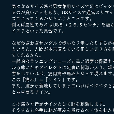
気になるサイズ感は男女兼用サイズで足にピッタ
るのが良いこともあり、USサイズで通常よりマ
ズで合ってくるかなというところです。
例えば男性であればUS８（２６.５センチ）を履
イズ７といった具合です。
なぜわざわざサンダルで歩いたり走ったりする必
というと、人間が本来備えている正しい走り方を
てくれるから。
一般的なランニングシューズと違い過度な保護も
ルも薄いためダイレクトに足裏に刺激が入り、雑
方をしていれば、筋肉痛や痛みとなって現れます
この『痛み』＝『サイン』です。
また、踵から着地してしまっていればペタペタと
とも重要なサイン。
この痛みや音がサインとして脳を刺激します。
そうすると勝手に脳が痛みを避けるべく体を動か