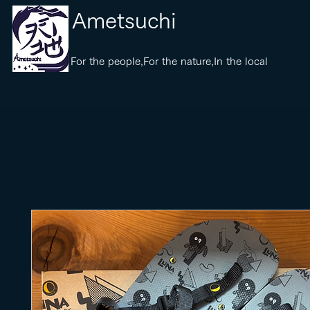
​Ametsuchi
​For the people,For the nature,In the local