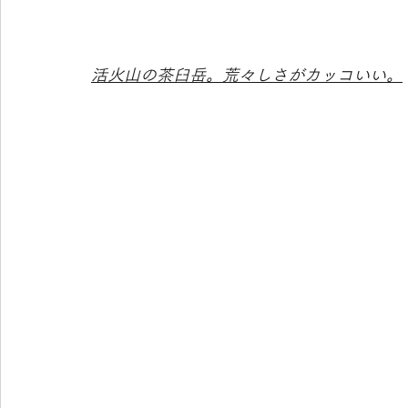
活火山の茶臼岳。荒々しさがカッコいい。