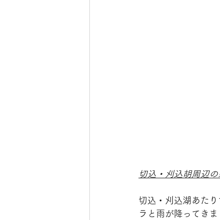
切込・刈込胡周辺の
切込・刈込湖あたり
ラと雨が降ってきま