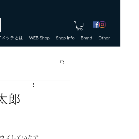
アメツチとは
WEB Shop
Shop info
Brand
Other
太郎
ウズしていたで