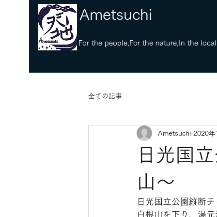
​Ametsuchi
​For the people,For the nature,In the local
全ての記事
Ametsuchi
2020年
日光国立
山〜
日光国立公園縦断チ
白根山を下り、湯元