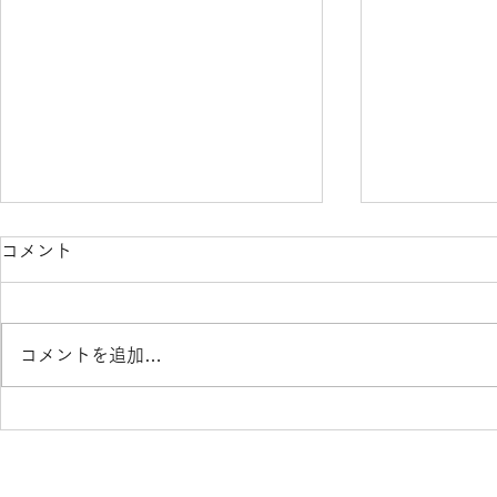
コメント
コメントを追加…
天地練始ま
まもなく紅葉シーズン
​特定商取引法に関する表記